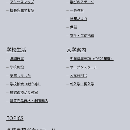
アクセスマップ
学びのステージ
校長先生のお話
一貫教育
学年だより
保健
安全・生徒指導
学校生活
入学案内
年間行事
児童募集要項（令和9年度）
学校施設
オープンスクール
受賞しました
入試説明会
学校給食（献立等）
転入学・編入学
放課後預かり教室
購買商品価格・制服購入
TOPICS