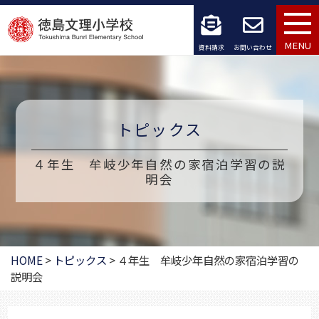
コ
ン
MENU
資料請求
お問い合わせ
テ
ン
ツ
トピックス
へ
４年生 牟岐少年自然の家宿泊学習の説
ス
明会
キ
ッ
プ
HOME
>
トピックス
>
４年生 牟岐少年自然の家宿泊学習の
説明会