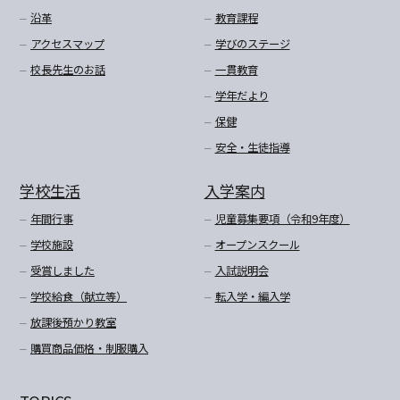
沿革
教育課程
アクセスマップ
学びのステージ
校長先生のお話
一貫教育
学年だより
保健
安全・生徒指導
学校生活
入学案内
年間行事
児童募集要項（令和9年度）
学校施設
オープンスクール
受賞しました
入試説明会
学校給食（献立等）
転入学・編入学
放課後預かり教室
購買商品価格・制服購入