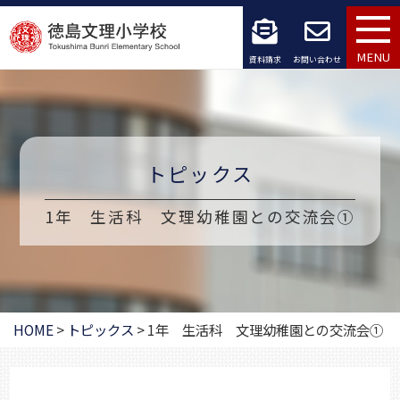
コ
ン
MENU
資料請求
お問い合わせ
テ
ン
ツ
トピックス
へ
1年 生活科 文理幼稚園との交流会①
ス
キ
ッ
プ
HOME
>
トピックス
>
1年 生活科 文理幼稚園との交流会①