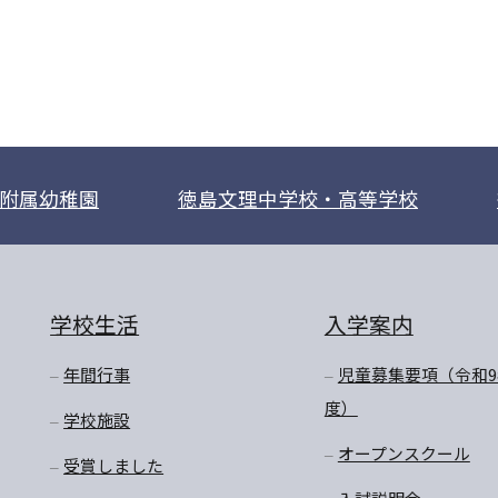
附属幼稚園
徳島文理中学校・高等学校
学校生活
入学案内
年間行事
児童募集要項（令和9
度）
学校施設
オープンスクール
受賞しました