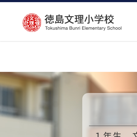
コ
ン
テ
ン
ツ
へ
ス
キ
ッ
プ
１年生 