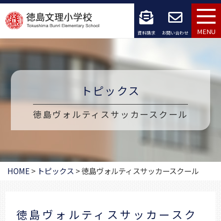
コ
ン
MENU
資料請求
お問い合わせ
テ
ン
ツ
トピックス
へ
徳島ヴォルティスサッカースクール
ス
キ
ッ
HOME
>
トピックス
>
徳島ヴォルティスサッカースクール
プ
徳島ヴォルティスサッカースク