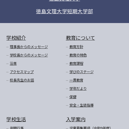
徳島文理大学短期大学部
学校紹介
教育について
理事長からのメッセージ
教育方針
学校長からのメッセージ
教育の特色
沿革
教育課程
アクセスマップ
学びのステージ
校長先生のお話
一貫教育
学年だより
保健
安全・生徒指導
学校生活
入学案内
年間行事
児童募集要項（令和9年度）