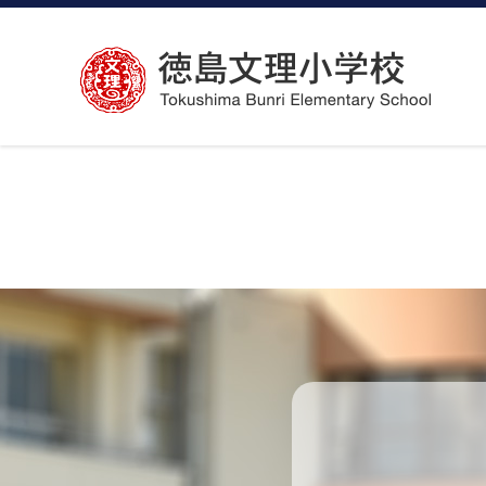
コ
ン
テ
ン
ツ
へ
ス
キ
ッ
プ