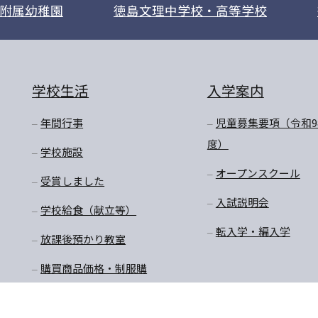
附属幼稚園
徳島文理中学校・高等学校
学校生活
入学案内
年間行事
児童募集要項（令和9
度）
学校施設
オープンスクール
受賞しました
入試説明会
学校給食（献立等）
転入学・編入学
放課後預かり教室
購買商品価格・制服購
入