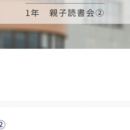
1年 親子読書会②
②