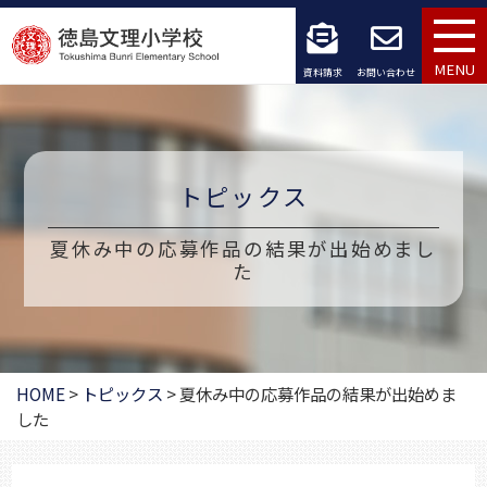
コ
ン
MENU
資料請求
お問い合わせ
テ
ン
ツ
トピックス
へ
夏休み中の応募作品の結果が出始めまし
ス
た
キ
ッ
HOME
>
トピックス
>
夏休み中の応募作品の結果が出始めま
プ
した