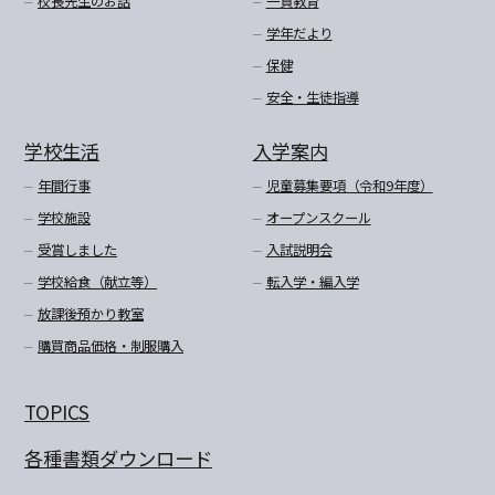
校長先生のお話
一貫教育
学年だより
保健
安全・生徒指導
学校生活
入学案内
年間行事
児童募集要項（令和9年度）
学校施設
オープンスクール
受賞しました
入試説明会
学校給食（献立等）
転入学・編入学
放課後預かり教室
購買商品価格・制服購入
TOPICS
各種書類ダウンロード