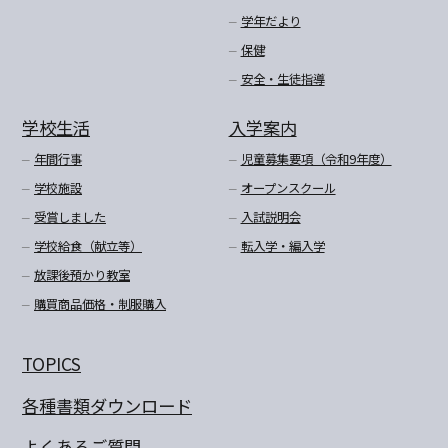
学年だより
保健
安全・生徒指導
学校生活
入学案内
年間行事
児童募集要項（令和9年度）
学校施設
オープンスクール
受賞しました
入試説明会
学校給食（献立等）
転入学・編入学
放課後預かり教室
購買商品価格・制服購入
TOPICS
各種書類ダウンロード
よくあるご質問