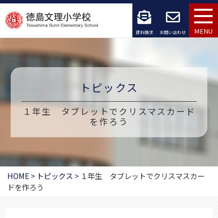
コ
ン
MENU
資料請求
お問い合わせ
テ
ン
ツ
トピックス
へ
１年生 タブレットでクリスマスカード
ス
を作ろう
キ
ッ
HOME
>
トピックス
>
１年生 タブレットでクリスマスカー
プ
ドを作ろう