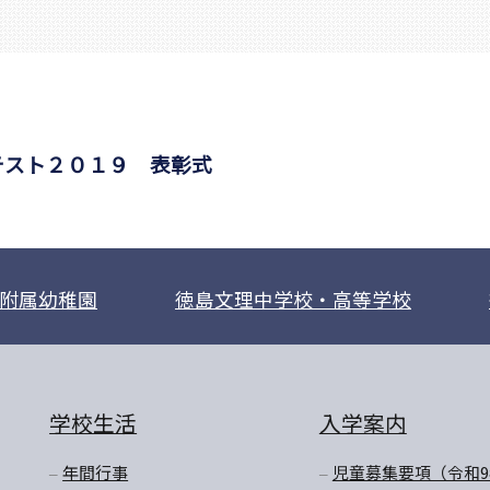
テスト２０１９ 表彰式
附属幼稚園
徳島文理中学校・高等学校
学校生活
入学案内
年間行事
児童募集要項（令和9