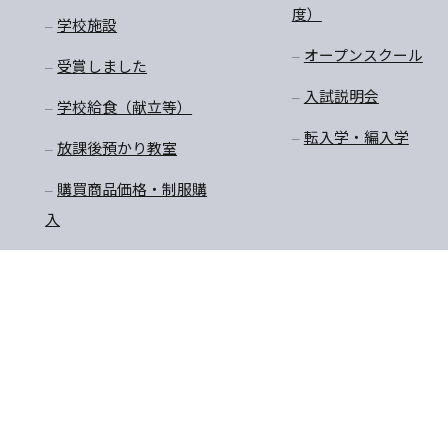
度）
学校施設
オープンスクール
受賞しました
入試説明会
学校給食（献立等）
転入学・編入学
放課後預かり教室
購買商品価格・制服購
入
〒770-8055 徳島県徳島市
TEL:088-652-5567 FAX：08