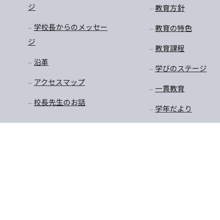
ジ
教育方針
学校長からのメッセー
教育の特色
ジ
教育課程
沿革
学びのステージ
アクセスマップ
一貫教育
校長先生のお話
学年だより
保健
安全・生徒指導