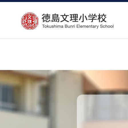
コ
ン
テ
ン
ツ
へ
ス
キ
ッ
プ