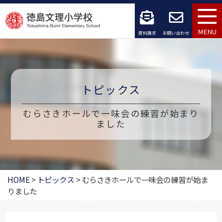
コ
ン
MENU
資料請求
お問い合わせ
テ
ン
ツ
トピックス
へ
むらさきホールで一味会の練習が始まり
ス
ました
キ
ッ
HOME
>
トピックス
>
むらさきホールで一味会の練習が始ま
プ
りました