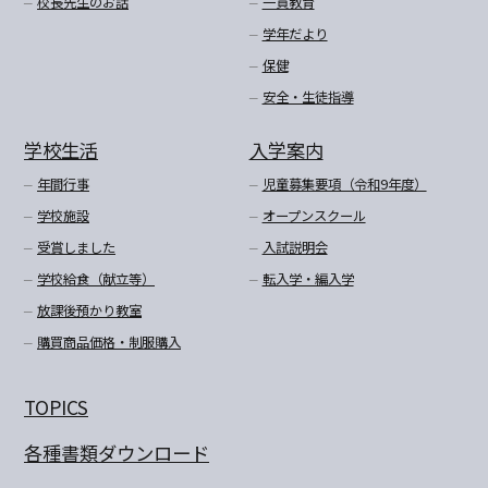
校長先生のお話
一貫教育
学年だより
保健
安全・生徒指導
学校生活
入学案内
年間行事
児童募集要項（令和9年度）
学校施設
オープンスクール
受賞しました
入試説明会
学校給食（献立等）
転入学・編入学
放課後預かり教室
購買商品価格・制服購入
TOPICS
各種書類ダウンロード