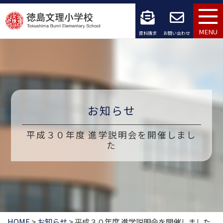
コ
ン
MENU
資料請求
お問い合わせ
テ
ン
ツ
へ
お知らせ
ス
平成３０年度 進学説明会を開催しまし
キ
た
ッ
プ
HOME
>
お知らせ
>
平成３０年度 進学説明会を開催しました