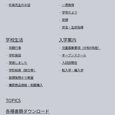
校長先生のお話
一貫教育
学年だより
保健
安全・生徒指導
学校生活
入学案内
年間行事
児童募集要項（令和9年度）
学校施設
オープンスクール
受賞しました
入試説明会
学校給食（献立等）
転入学・編入学
放課後預かり教室
購買商品価格・制服購入
TOPICS
各種書類ダウンロード