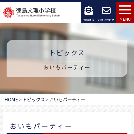
コ
ン
MENU
資料請求
お問い合わせ
テ
ン
ツ
トピックス
へ
おいもパーティー
ス
キ
ッ
HOME
>
トピックス
>
おいもパーティー
プ
おいもパーティー