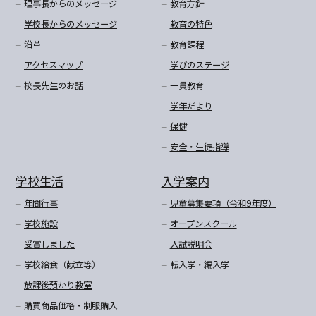
理事長からのメッセージ
教育方針
学校長からのメッセージ
教育の特色
沿革
教育課程
アクセスマップ
学びのステージ
校長先生のお話
一貫教育
学年だより
保健
安全・生徒指導
学校生活
入学案内
年間行事
児童募集要項（令和9年度）
学校施設
オープンスクール
受賞しました
入試説明会
学校給食（献立等）
転入学・編入学
放課後預かり教室
購買商品価格・制服購入