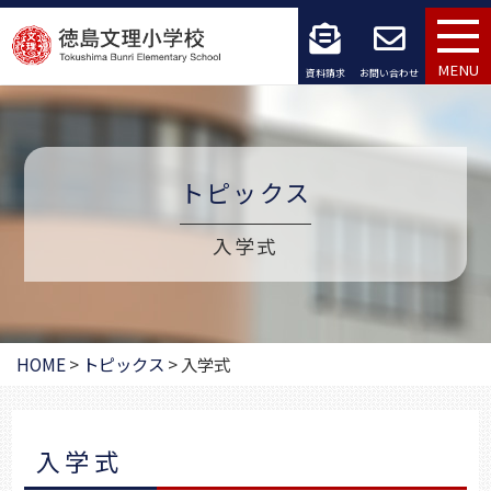
コ
ン
MENU
資料請求
お問い合わせ
テ
ン
ツ
トピックス
へ
入学式
ス
キ
ッ
HOME
>
トピックス
>
入学式
プ
入学式