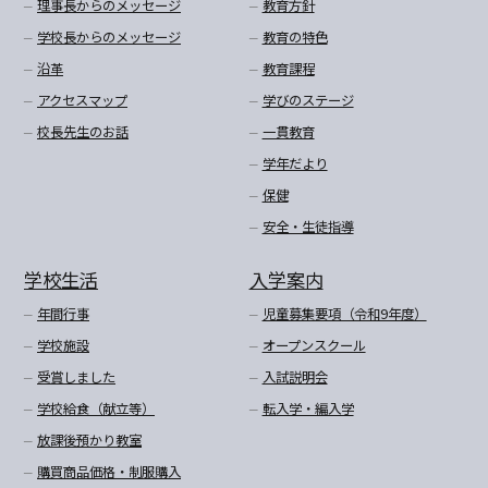
理事長からのメッセージ
教育方針
学校長からのメッセージ
教育の特色
沿革
教育課程
アクセスマップ
学びのステージ
校長先生のお話
一貫教育
学年だより
保健
安全・生徒指導
学校生活
入学案内
年間行事
児童募集要項（令和9年度）
学校施設
オープンスクール
受賞しました
入試説明会
学校給食（献立等）
転入学・編入学
放課後預かり教室
購買商品価格・制服購入