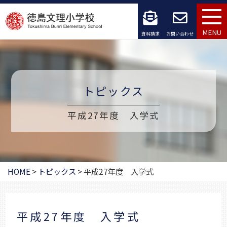
コ
ン
MENU
資料請求
お問い合わせ
テ
ン
ツ
トピックス
へ
平成27年度 入学式
ス
キ
ッ
HOME
>
トピックス
>
平成27年度 入学式
プ
平成27年度 入学式