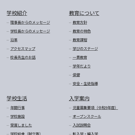
学校紹介
教育について
理事長からのメッセージ
教育方針
学校長からのメッセージ
教育の特色
沿革
教育課程
アクセスマップ
学びのステージ
校長先生のお話
一貫教育
学年だより
保健
安全・生徒指導
学校生活
入学案内
年間行事
児童募集要項（令和9年度）
学校施設
オープンスクール
受賞しました
入試説明会
学校給食（献立等）
転入学・編入学