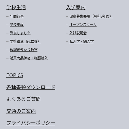
学校生活
入学案内
年間行事
児童募集要項（令和9年度）
学校施設
オープンスクール
受賞しました
入試説明会
学校給食（献立等）
転入学・編入学
放課後預かり教室
購買商品価格・制服購入
TOPICS
各種書類ダウンロード
よくあるご質問
交通のご案内
プライバシーポリシー