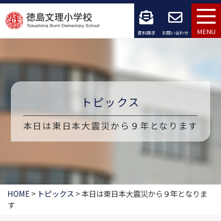
コ
ン
MENU
資料請求
お問い合わせ
テ
ン
ツ
トピックス
へ
ス
本日は東日本大震災から９年となります
キ
ッ
プ
HOME
>
トピックス
>
本日は東日本大震災から９年となりま
す