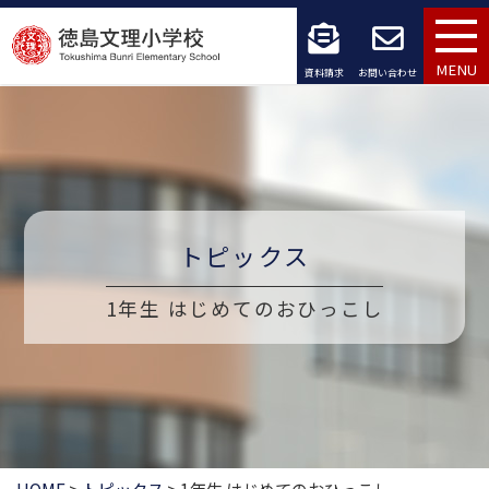
コ
ン
MENU
資料請求
お問い合わせ
テ
ン
ツ
へ
トピックス
ス
1年生 はじめてのおひっこし
キ
ッ
プ