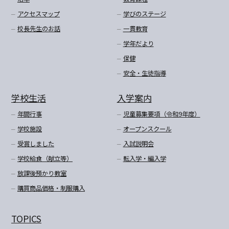
アクセスマップ
学びのステージ
校長先生のお話
一貫教育
学年だより
保健
安全・生徒指導
学校生活
入学案内
年間行事
児童募集要項（令和9年度）
学校施設
オープンスクール
受賞しました
入試説明会
学校給食（献立等）
転入学・編入学
放課後預かり教室
購買商品価格・制服購入
TOPICS