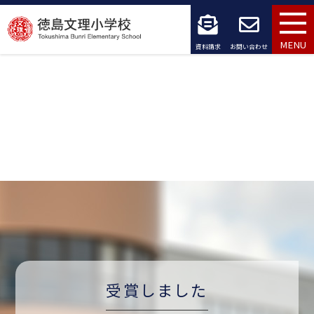
コ
ン
MENU
資料請求
お問い合わせ
テ
ン
ツ
へ
ス
キ
ッ
プ
受賞しました