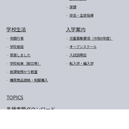
保健
安全・生徒指導
学校生活
入学案内
年間行事
児童募集要項（令和9年度）
学校施設
オープンスクール
受賞しました
入試説明会
学校給食（献立等）
転入学・編入学
放課後預かり教室
購買商品価格・制服購入
TOPICS
各種書類ダウンロード
よくあるご質問