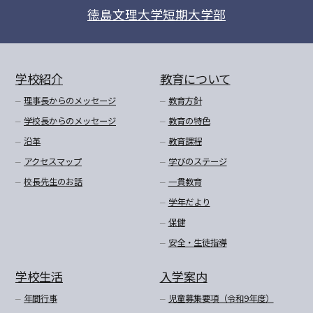
徳島文理大学短期大学部
学校紹介
教育について
理事長からのメッセージ
教育方針
学校長からのメッセージ
教育の特色
沿革
教育課程
アクセスマップ
学びのステージ
校長先生のお話
一貫教育
学年だより
保健
安全・生徒指導
学校生活
入学案内
年間行事
児童募集要項（令和9年度）