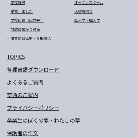
学校施設
オープンスクール
受賞しました
入試説明会
学校給食（献立等）
転入学・編入学
放課後預かり教室
購買商品価格・制服購入
TOPICS
各種書類ダウンロード
よくあるご質問
交通のご案内
プライバシーポリシー
卒業生のぼくの夢・わたしの夢
保護者の作文