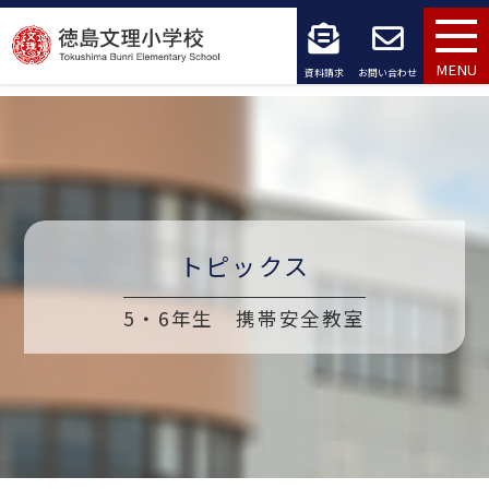
コ
ン
MENU
資料請求
お問い合わせ
テ
ン
ツ
へ
トピックス
ス
キ
5・6年生 携帯安全教室
ッ
プ