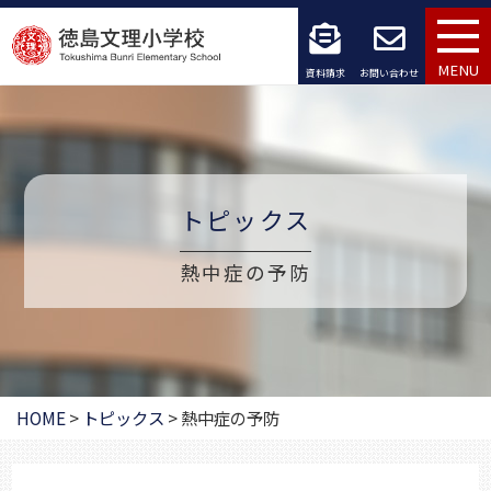
コ
ン
MENU
資料請求
お問い合わせ
テ
ン
ツ
トピックス
へ
ス
熱中症の予防
キ
ッ
プ
HOME
>
トピックス
>
熱中症の予防