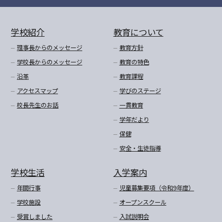
学校紹介
教育について
理事長からのメッセージ
教育方針
学校長からのメッセージ
教育の特色
沿革
教育課程
アクセスマップ
学びのステージ
校長先生のお話
一貫教育
学年だより
保健
安全・生徒指導
学校生活
入学案内
年間行事
児童募集要項（令和9年度）
学校施設
オープンスクール
受賞しました
入試説明会