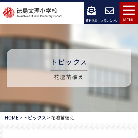
コ
ン
MENU
資料請求
お問い合わせ
テ
ン
ツ
トピックス
へ
ス
花壇苗植え
キ
ッ
プ
HOME
>
トピックス
>
花壇苗植え