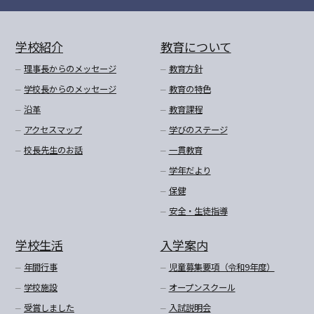
学校紹介
教育について
理事長からのメッセージ
教育方針
学校長からのメッセージ
教育の特色
沿革
教育課程
アクセスマップ
学びのステージ
校長先生のお話
一貫教育
学年だより
保健
安全・生徒指導
学校生活
入学案内
年間行事
児童募集要項（令和9年度）
学校施設
オープンスクール
受賞しました
入試説明会