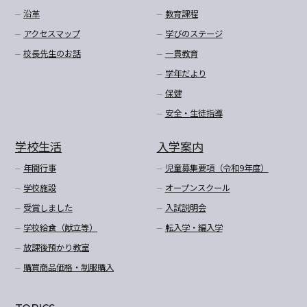
沿革
教育課程
アクセスマップ
学びのステージ
校長先生のお話
一貫教育
学年だより
保健
安全・生徒指導
学校生活
入学案内
年間行事
児童募集要項（令和9年度）
学校施設
オープンスクール
受賞しました
入試説明会
学校給食（献立等）
転入学・編入学
放課後預かり教室
購買商品価格・制服購入