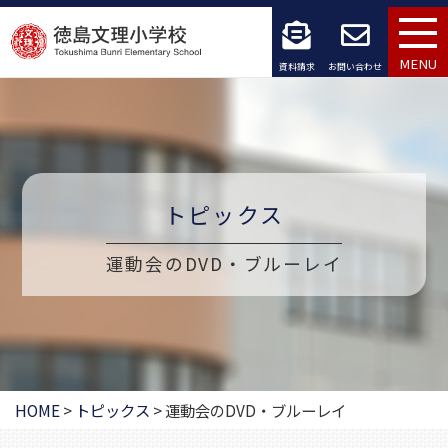
コ
ン
MENU
資料請求
お問い合わせ
テ
ン
ツ
へ
トピックス
ス
運動会のDVD・ブルーレイ
キ
ッ
プ
HOME
>
トピックス
>
運動会のDVD・ブルーレイ