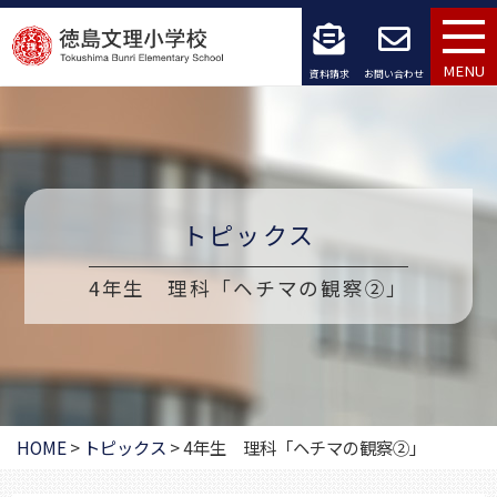
コ
ン
MENU
資料請求
お問い合わせ
テ
ン
ツ
トピックス
へ
ス
4年生 理科「ヘチマの観察②」
キ
ッ
プ
HOME
>
トピックス
>
4年生 理科「ヘチマの観察②」