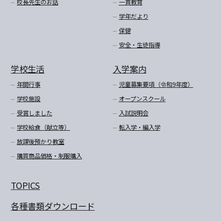
校長先生のお話
一貫教育
学年だより
保健
安全・生徒指導
学校生活
入学案内
年間行事
児童募集要項（令和9年度）
学校施設
オープンスクール
受賞しました
入試説明会
学校給食（献立等）
転入学・編入学
放課後預かり教室
購買商品価格・制服購入
TOPICS
各種書類ダウンロード