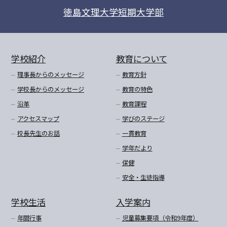
徳島文理大学短期大学部
学校紹介
教育について
理事長からのメッセージ
教育方針
学校長からのメッセージ
教育の特色
沿革
教育課程
アクセスマップ
学びのステージ
校長先生のお話
一貫教育
学年だより
保健
安全・生徒指導
学校生活
入学案内
年間行事
児童募集要項（令和9年度）