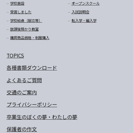
学校施設
オープンスクール
受賞しました
入試説明会
学校給食（献立等）
転入学・編入学
放課後預かり教室
購買商品価格・制服購入
TOPICS
各種書類ダウンロード
よくあるご質問
交通のご案内
プライバシーポリシー
卒業生のぼくの夢・わたしの夢
保護者の作文