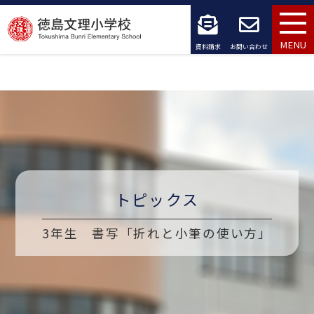
コ
ン
MENU
資料請求
お問い合わせ
テ
ン
ツ
へ
ス
トピックス
キ
ッ
3年生 書写「折れと小筆の使い方」
プ