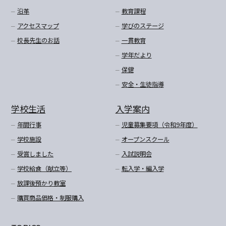
沿革
教育課程
アクセスマップ
学びのステージ
校長先生のお話
一貫教育
学年だより
保健
安全・生徒指導
学校生活
入学案内
年間行事
児童募集要項（令和9年度）
学校施設
オープンスクール
受賞しました
入試説明会
学校給食（献立等）
転入学・編入学
放課後預かり教室
購買商品価格・制服購入