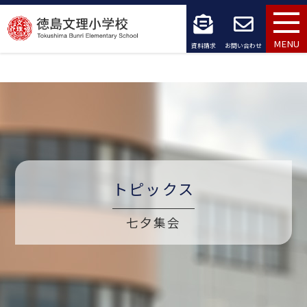
コ
ン
MENU
資料請求
お問い合わせ
テ
ン
ツ
へ
ス
トピックス
キ
七夕集会
ッ
プ