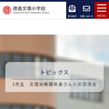
コ
ン
MENU
資料請求
お問い合わせ
テ
ン
ツ
へ
ス
キ
トピックス
ッ
1年生 文理幼稚園年長さんとの交流会
プ