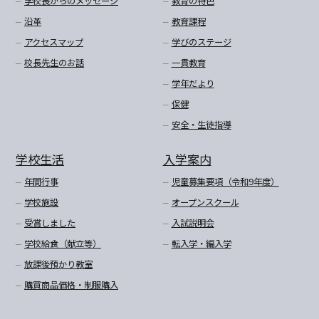
学校長からのメッセージ
教育の特色
沿革
教育課程
アクセスマップ
学びのステージ
校長先生のお話
一貫教育
学年だより
保健
安全・生徒指導
学校生活
入学案内
年間行事
児童募集要項（令和9年度）
学校施設
オープンスクール
受賞しました
入試説明会
学校給食（献立等）
転入学・編入学
放課後預かり教室
購買商品価格・制服購入