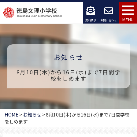
コ
ン
MENU
資料請求
お問い合わせ
テ
ン
ツ
お知らせ
へ
8月10日(木)から16日(水)まで7日間学
ス
校をしめます
キ
ッ
プ
HOME
>
お知らせ
>
8月10日(木)から16日(水)まで7日間学校
をしめます