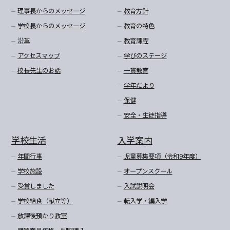
理事長からのメッセージ
教育方針
学校長からのメッセージ
教育の特色
沿革
教育課程
アクセスマップ
学びのステージ
校長先生のお話
一貫教育
学年だより
保健
安全・生徒指導
学校生活
入学案内
年間行事
児童募集要項（令和9年度）
学校施設
オープンスクール
受賞しました
入試説明会
学校給食（献立等）
転入学・編入学
放課後預かり教室