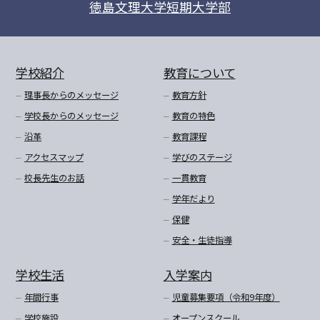
徳島文理大学短期大学部
学校紹介
教育について
理事長からのメッセージ
教育方針
学校長からのメッセージ
教育の特色
沿革
教育課程
アクセスマップ
学びのステージ
校長先生のお話
一貫教育
学年だより
保健
安全・生徒指導
学校生活
入学案内
年間行事
児童募集要項（令和9年度）
学校施設
オープンスクール