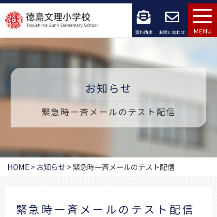
コ
ン
MENU
資料請求
お問い合わせ
テ
ン
ツ
お知らせ
へ
緊急時一斉メールのテスト配信
ス
キ
ッ
HOME
>
お知らせ
>
緊急時一斉メールのテスト配信
プ
緊急時一斉メールのテスト配信