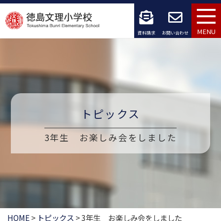
コ
ン
MENU
資料請求
お問い合わせ
テ
ン
ツ
へ
トピックス
ス
3年生 お楽しみ会をしました
キ
ッ
プ
HOME
>
トピックス
>
3年生 お楽しみ会をしました