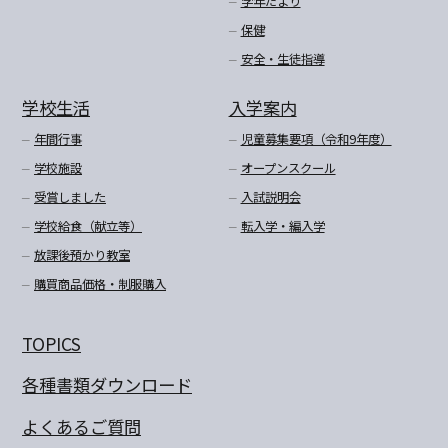
学年だより
保健
安全・生徒指導
学校生活
入学案内
年間行事
児童募集要項（令和9年度）
学校施設
オープンスクール
受賞しました
入試説明会
学校給食（献立等）
転入学・編入学
放課後預かり教室
購買商品価格・制服購入
TOPICS
各種書類ダウンロード
よくあるご質問