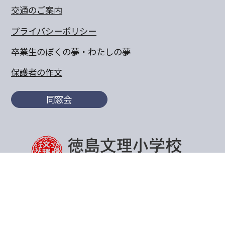
交通のご案内
プライバシーポリシー
卒業生のぼくの夢・わたしの夢
保護者の作文
同窓会
〒770-8055 徳島県徳島市山城町東浜傍示68-10
TEL:088-652-5567 FAX：088-656-6805
Copyright© 2011 Tokushima Bunri Elementary School.All