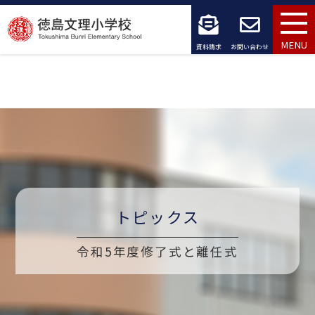
コ
ン
MENU
資料請求
お問い合わせ
テ
ン
ツ
へ
ス
キ
トピックス
ッ
令和5年度修了式と離任式
プ