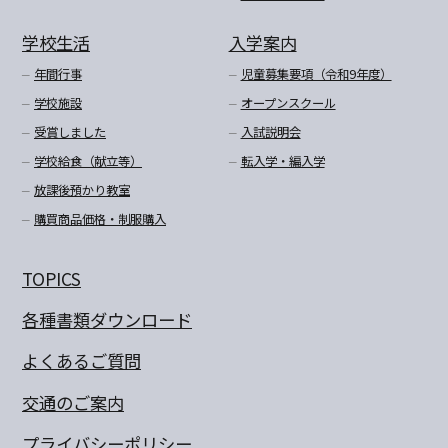
学校生活
入学案内
年間行事
児童募集要項（令和9年度）
学校施設
オープンスクール
受賞しました
入試説明会
学校給食（献立等）
転入学・編入学
放課後預かり教室
購買商品価格・制服購入
TOPICS
各種書類ダウンロード
よくあるご質問
交通のご案内
プライバシーポリシー