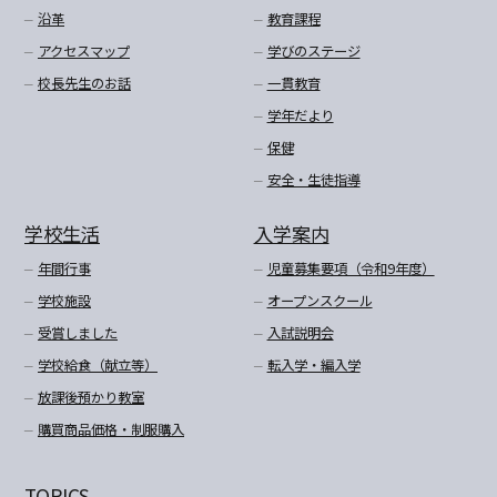
沿革
教育課程
アクセスマップ
学びのステージ
校長先生のお話
一貫教育
学年だより
保健
安全・生徒指導
学校生活
入学案内
年間行事
児童募集要項（令和9年度）
学校施設
オープンスクール
受賞しました
入試説明会
学校給食（献立等）
転入学・編入学
放課後預かり教室
購買商品価格・制服購入
TOPICS