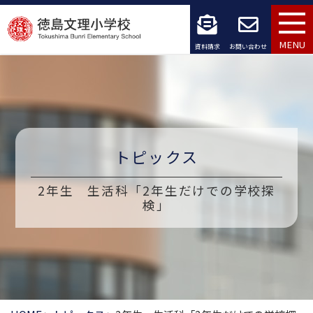
コ
ン
MENU
資料請求
お問い合わせ
テ
ン
ツ
へ
トピックス
ス
2年生 生活科「2年生だけでの学校探
キ
検」
ッ
プ