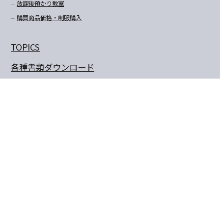
放課後預かり教室
購買商品価格・制服購入
TOPICS
各種書類ダウンロード
よくあるご質問
交通のご案内
プライバシーポリシー
卒業生のぼくの夢・わたしの夢
保護者の作文
同窓会