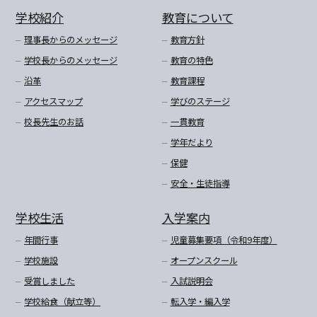
学校紹介
教育について
理事長からのメッセージ
教育方針
学校長からのメッセージ
教育の特色
沿革
教育課程
アクセスマップ
学びのステージ
校長先生のお話
一貫教育
学年だより
保健
安全・生徒指導
学校生活
入学案内
年間行事
児童募集要項（令和9年度）
学校施設
オープンスクール
受賞しました
入試説明会
学校給食（献立等）
転入学・編入学