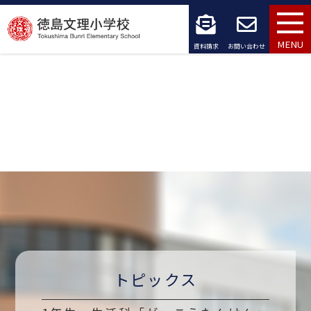
コ
ン
MENU
資料請求
お問い合わせ
テ
ン
ツ
へ
ス
キ
ッ
プ
トピックス