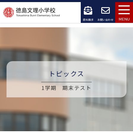
コ
ン
MENU
資料請求
お問い合わせ
テ
ン
ツ
へ
トピックス
ス
キ
1学期 期末テスト
ッ
プ