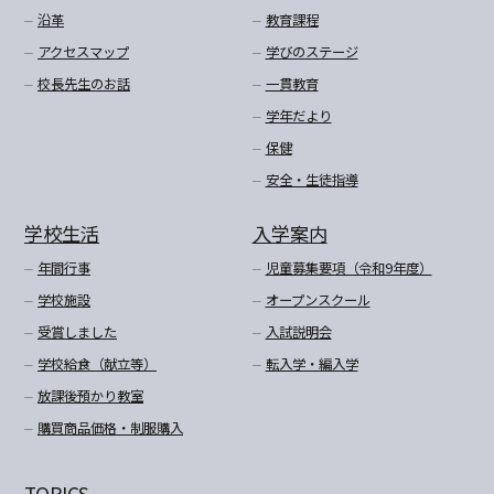
沿革
教育課程
アクセスマップ
学びのステージ
校長先生のお話
一貫教育
学年だより
保健
安全・生徒指導
学校生活
入学案内
年間行事
児童募集要項（令和9年度）
学校施設
オープンスクール
受賞しました
入試説明会
学校給食（献立等）
転入学・編入学
放課後預かり教室
購買商品価格・制服購入
TOPICS