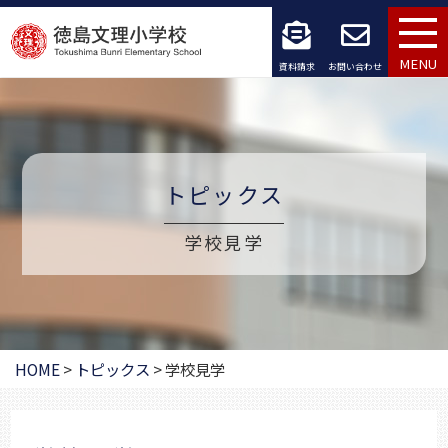
コ
ン
MENU
資料請求
お問い合わせ
テ
ン
ツ
トピックス
へ
学校見学
ス
キ
ッ
プ
HOME
>
トピックス
>
学校見学