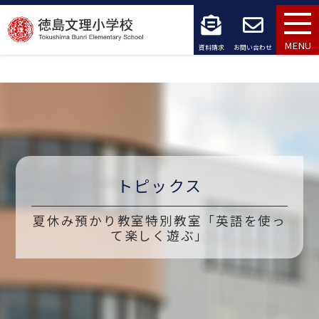
コ
ン
MENU
資料請求
お問い合わせ
テ
ン
ツ
へ
ス
トピックス
キ
夏休み預かり教室特別教室「英語を使っ
ッ
て楽しく遊ぶ」
プ