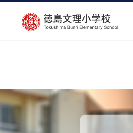
コ
ン
テ
ン
ツ
へ
ス
キ
ッ
プ