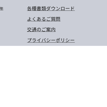
各種書類ダウンロード
年
よくあるご質問
交通のご案内
プライバシーポリシー
卒業生のぼくの夢・わたしの
夢
保護者の作文
同窓会