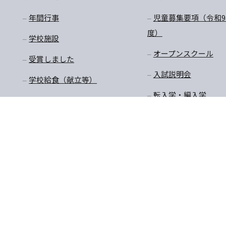
年間行事
児童募集要項（令和9
度）
学校施設
オープンスクール
受賞しました
入試説明会
学校給食（献立等）
転入学・編入学
放課後預かり教室
購買商品価格・制服購
入