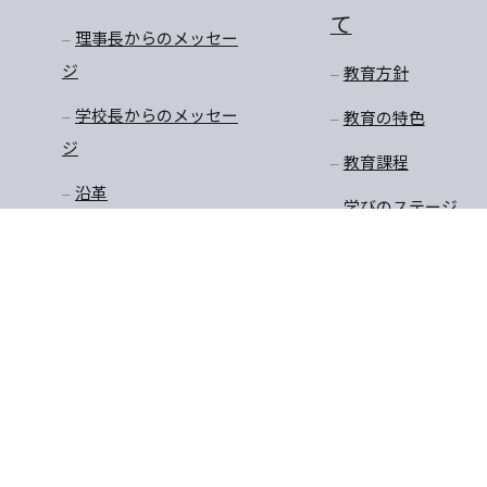
て
理事長からのメッセー
ジ
教育方針
学校長からのメッセー
教育の特色
ジ
教育課程
沿革
学びのステージ
アクセスマップ
一貫教育
校長先生のお話
学年だより
保健
安全・生徒指導